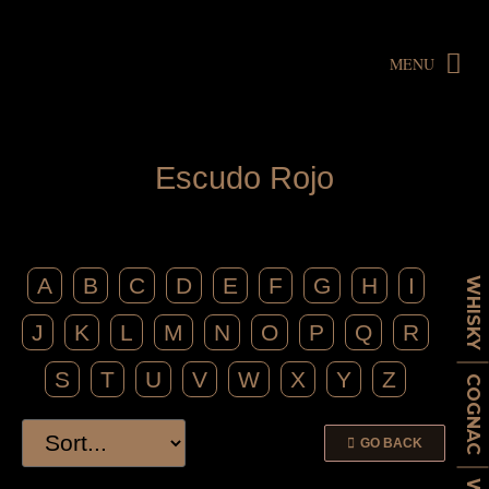
MENU
E
s
c
u
d
o
R
o
j
o
A
B
C
D
E
F
G
H
I
WHISKY
J
K
L
M
N
O
P
Q
R
S
T
U
V
W
X
Y
Z
COGNAC
GO BACK